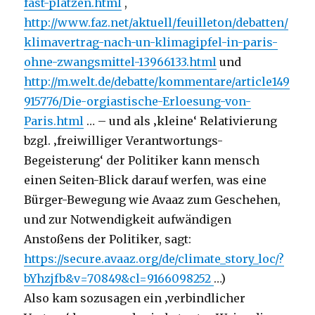
fast-platzen.html
,
http://www.faz.net/aktuell/feuilleton/debatten/
klimavertrag-nach-un-klimagipfel-in-paris-
ohne-zwangsmittel-13966133.html
und
http://m.welt.de/debatte/kommentare/article149
915776/Die-orgiastische-Erloesung-von-
Paris.html
… – und als ‚kleine‘ Relativierung
bzgl. ‚freiwilliger Verantwortungs-
Begeisterung‘ der Politiker kann mensch
einen Seiten-Blick darauf werfen, was eine
Bürger-Bewegung wie Avaaz zum Geschehen,
und zur Notwendigkeit aufwändigen
Anstoßens der Politiker, sagt:
https://secure.avaaz.org/de/climate_story_loc/?
bYhzjfb&v=70849&cl=9166098252
…)
Also kam sozusagen ein ‚verbindlicher