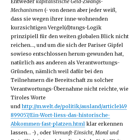
Entweder
kapitalistische Geld-Zwangs-
Mechanismen
(- von denen aber jeder weiß,
dass sie wegen ihrer inne-wohnenden
kurzsichtigen Vergel(d)tungs-Logik
prinzipiell für den weiten globalen Blick nicht
reichen…, und um die sich der Pariser Gipfel
sowieso entschlossen herum-gewunden hat,
natürlich aus anderen als Verantwortungs-
Gründen, nämlich weil dafür bei den
Teilnehmern die Bereitschaft zu solcher
Verantwortungs-Übernahme nicht reichte, wie
Tiroles Worte
und
http://m.welt.de/politik/ausland/article149
899057/Ein-Wort-liess-das-historische-
Abkommen-fast-platzen.html
klar erkennen
lassen… -) , oder
Vernunft-Einsicht, Moral und