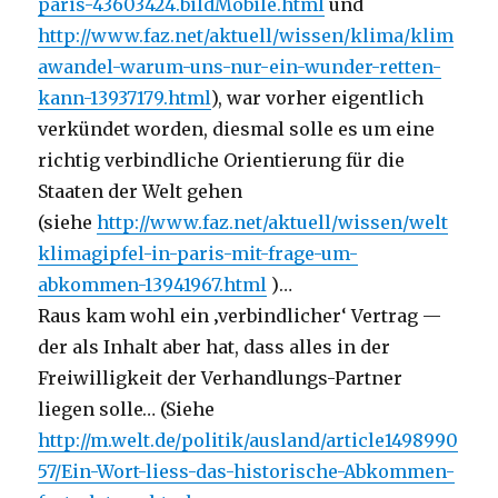
paris-43603424.bildMobile.html
und
http://www.faz.net/aktuell/wissen/klima/klim
awandel-warum-uns-nur-ein-wunder-retten-
kann-13937179.html
), war vorher eigentlich
verkündet worden, diesmal solle es um eine
richtig verbindliche Orientierung für die
Staaten der Welt gehen
(siehe
http://www.faz.net/aktuell/wissen/welt
klimagipfel-in-paris-mit-frage-um-
abkommen-13941967.html
)…
Raus kam wohl ein ‚verbindlicher‘ Vertrag —
der als Inhalt aber hat, dass alles in der
Freiwilligkeit der Verhandlungs-Partner
liegen solle… (Siehe
http://m.welt.de/politik/ausland/article1498990
57/Ein-Wort-liess-das-historische-Abkommen-