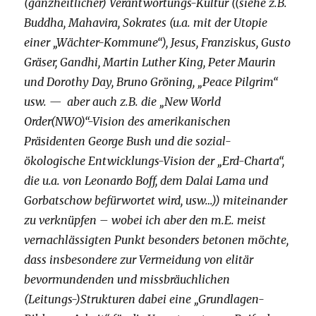
(ganzheitlicher) Verantwortungs-Kultur ((siehe z.B.
Buddha, Mahavira, Sokrates (u.a. mit der Utopie
einer „Wächter-Kommune“), Jesus, Franziskus, Gusto
Gräser, Gandhi, Martin Luther King, Peter Maurin
und Dorothy Day, Bruno Gröning, „Peace Pilgrim“
usw. — aber auch z.B. die „New World
Order(NWO)“-Vision des amerikanischen
Präsidenten George Bush und die sozial-
ökologische Entwicklungs-Vision der „Erd-Charta“,
die u.a. von Leonardo Boff, dem Dalai Lama und
Gorbatschow befürwortet wird, usw…)) miteinander
zu verknüpfen – wobei ich aber den m.E. meist
vernachlässigten Punkt besonders betonen möchte,
dass insbesondere zur Vermeidung von elitär
bevormundenden und missbräuchlichen
(Leitungs-)Strukturen dabei eine „Grundlagen-