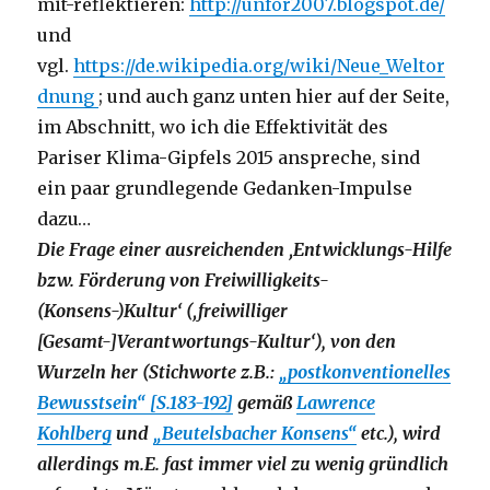
mit-reflektieren:
http://unfor2007.blogspot.de/
und
vgl.
https://de.wikipedia.org/wiki/Neue_Weltor
dnung
; und auch ganz unten hier auf der Seite,
im Abschnitt, wo ich die Effektivität des
Pariser Klima-Gipfels 2015 anspreche, sind
ein paar grundlegende Gedanken-Impulse
dazu…
Die Frage einer ausreichenden ‚Entwicklungs-Hilfe
bzw. Förderung von Freiwilligkeits-
(Konsens-)Kultur‘ (‚freiwilliger
[Gesamt-]Verantwortungs-Kultur‘), von den
Wurzeln her (Stichworte z.B.:
„postkonventionelles
Bewusstsein“ [S.183-192]
gemäß
Lawrence
Kohlberg
und
„Beutelsbacher Konsens“
etc.), wird
allerdings m.E. fast immer viel zu wenig gründlich